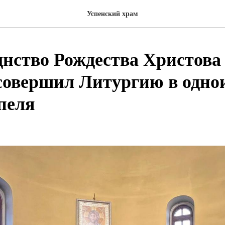
Успенский храм
днство Рождества Христова
совершил Литургию в одн
пеля