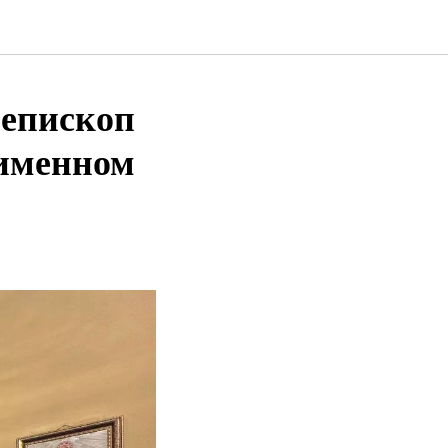
 епископ
оименном