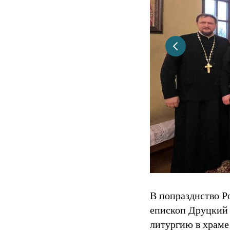
В попразднство Р
епископ Друцкий 
литургию в храме