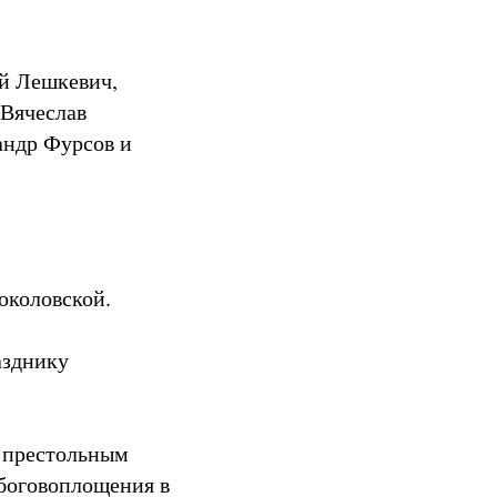
ий Лешкевич,
 Вячеслав
андр Фурсов и
околовской.
азднику
с престольным
 боговоплощения в