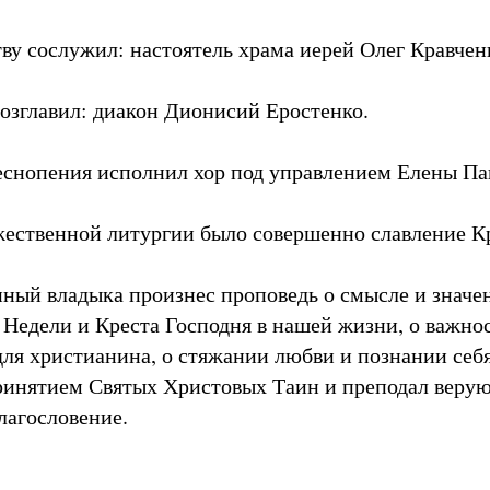
ву сослужил: настоятель храма иерей Олег Кравчен
озглавил: диакон Дионисий Еростенко.
снопения исполнил хор под управлением Елены Па
ественной литургии было совершенно славление К
ный владыка произнес проповедь о смысле и значе
Недели и Креста Господня в нашей жизни, о важно
для христианина, о стяжании любви и познании себя
принятием Святых Христовых Таин и преподал вер
лагословение.