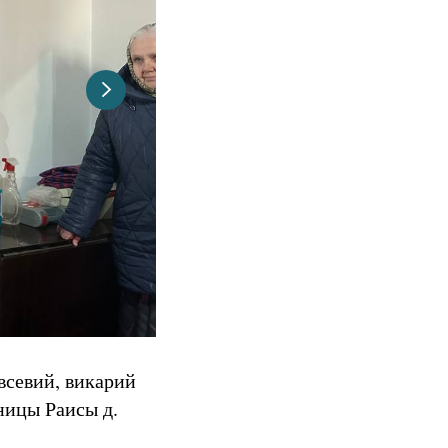
всевий, викарий
ницы Раисы д.