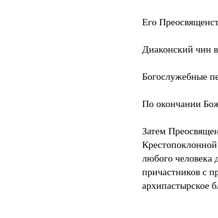
Его Преосвященст
Диаконский чин в
Богослужебные пе
По окончании Бож
Затем Преосвящен
Крестопоклонной 
любого человека 
причастников с 
архипастырское б