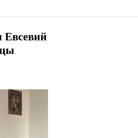
п Евсевий
ицы