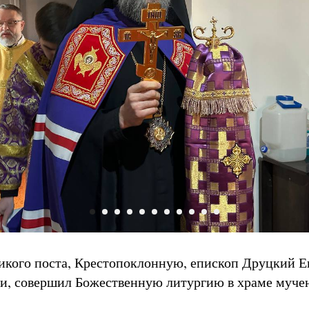
икого поста, Крестопоклонную, епископ Друцкий Е
и, совершил Божественную литургию в храме муче