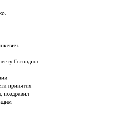
ко.
шкевич.
ресту Господню.
нии
сти принятия
, поздравил
ующим