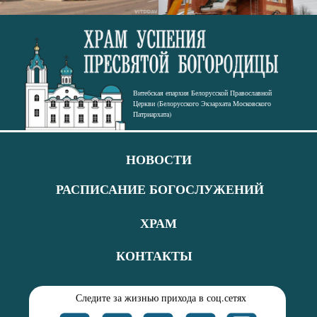
Витебская епархия Белорусской Православной
Церкви (Белорусского Экзархата Московского
Патриархата)
НОВОСТИ
⠀⠀
РАСПИСАНИЕ БОГОСЛУЖЕНИЙ
ХРАМ
КОНТАКТЫ
Следите за жизнью прихода в соц.сетях